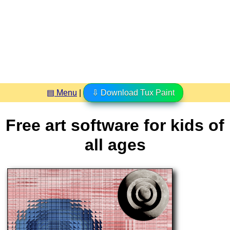
▤ Menu
|
⇩ Download Tux Paint
Free art software for kids of
all ages