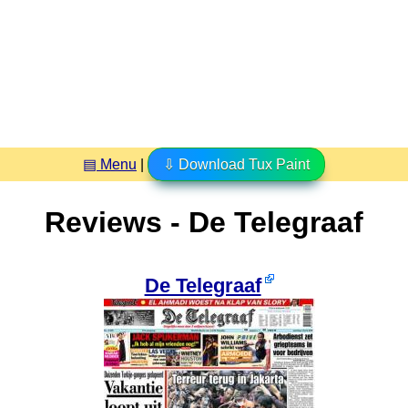
▤ Menu
|
⇩ Download Tux Paint
Reviews - De Telegraaf
De Telegraaf